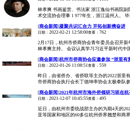
林孝爽 书画鉴赏、书法家 浙江逸仙书画院副
术交流协会理事 1 977年生，浙江温州人。 毕
[
商会新闻
]
凝聚共识汇合力 开拓创新携奋进
2022-02-21 12:58:00
762
日期：
查看：
2月17日，杭州市侨商协会青年委员会召开
林孝爽主持。 会议认真学习习近平新时代中国
[
商会新闻
]
杭州市侨商协会应邀参加 “浙里有
2022-01-26 11:08:51
559
日期：
查看：
昨日，由省侨办、省侨联等主办的2022浙里
市侨商协会执行会长丁德坤率协会太极拳队参加
[
商会新闻
]
2021年杭州市海外侨领研习班在杭
2021-12-07 10:45:55
495
日期：
查看：
近日，由杭州市委统战部主办的为期4天的2
亚等国家和地区的60多位杭州侨界翘楚和商界