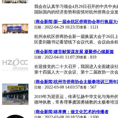
我会在认真学习领会4月29日召开的中共中
国际国内的经济形势和疫情对杭州侨商企业发展
[
商会新闻
]
新一届余杭区侨商协会举行换届大
2022-04-29 10:23:35
1121
日期：
查看：
杭州余杭区侨商协会新一届换届大会于26日
区委刘颖书记看望线下会议代表。会议由余杭区
[
商会新闻
]
建言献策谋发展 凝聚侨心续新篇
2022-04-01 11:07:39
819
日期：
查看：
在迎接党的二十大召开，我国进入全面建设
第十四届人大一次会议、第十二届政协一次会议
[
商会新闻
]
杭州市侨商协会太极拳培训三周年
2022-03-08 14:03:57
567
日期：
查看：
2019年为迎亚运，传承弘扬中华文化与海
德坤执教，常务理事虞国勇辅教的太极拳培活动
[
商会新闻
]
林孝爽：做文化艺术的传播者
2022-03-08 10:18:55
1100
日期：
查看：