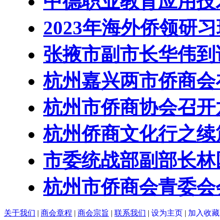
中德职业教育应用技术
2023年海外侨领研
张掖市副市长华伟到
杭州嘉兴两市侨商会
杭州市侨商协会召开
杭州侨商文化行之续篇
市委统战部副部长林
杭州市侨商会青委会
关于我们
|
商会章程
|
商会宗旨
|
联系我们
|
设为主页
|
加入收藏