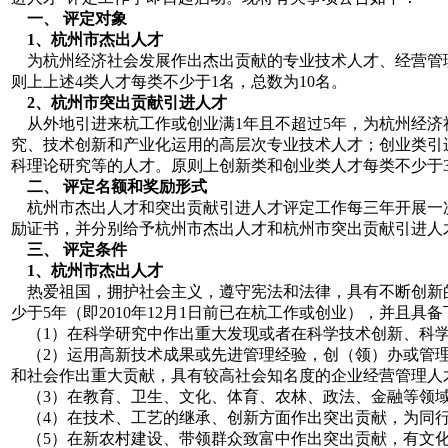
一、 评定对象
1
、杭州市杰出人才
为杭州经济社会发展作出杰出贡献的专业技术人才、经营管理
则上上述4类人才每类不少于1名，总数为10名。
2
、杭州市突出贡献引进人才
从外地引进来杭工作或创业满1年且不超过5年，为杭州经济
究、技术创新和产业化运用的高层次专业技术人才；创业类引
科理论研究等的人才。原则上创新类和创业类人才每类不少于3
二、 评定名额和奖励形式
杭州市杰出人才和突出贡献引进人才评定工作每三年开展一次
励证书，并分别给予杭州市杰出人才和杭州市突出贡献引进人才
三、 评定条件
1
、杭州市杰出人才
热爱祖国，拥护社会主义，遵守宪法和法律，具有不断创新
少于5年（即2010年12月1日前已在杭工作或创业），并且具
（1）在科学研究中作出重大发现或者在科学技术创新、科学
（2）运用高新技术成果或先进管理经验，创（领）办或管理
和社会作出重大贡献，具有较高社会知名度的企业经营管理人
（3）在教育、卫生、文化、体育、农林、政法、金融等领域
（4）在技术、工艺的继承、创新方面作出突出贡献，为同行
（5）在新农村建设、带领群众致富中作出突出贡献，有文化