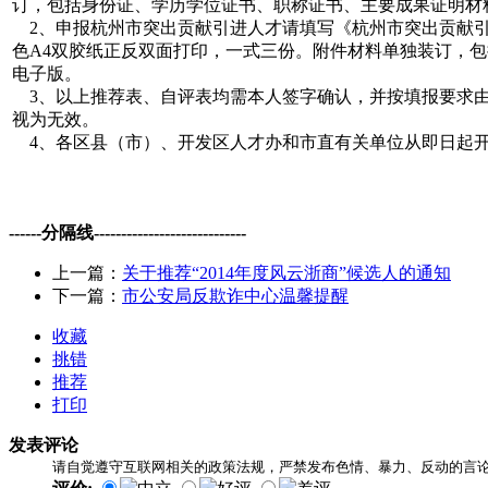
订，包括身份证、学历学位证书、职称证书、主要成果证明材
2、申报杭州市突出贡献引进人才请填写《杭州市突出贡献引
色A4双胶纸正反双面打印，一式三份。附件材料单独装订，
电子版。
3、以上推荐表、自评表均需本人签字确认，并按填报要求由
视为无效。
4、各区县（市）、开发区人才办和市直有关单位从即日起开始受理候选
------分隔线----------------------------
上一篇：
关于推荐“2014年度风云浙商”候选人的通知
下一篇：
市公安局反欺诈中心温馨提醒
收藏
挑错
推荐
打印
发表评论
请自觉遵守互联网相关的政策法规，严禁发布色情、暴力、反动的言