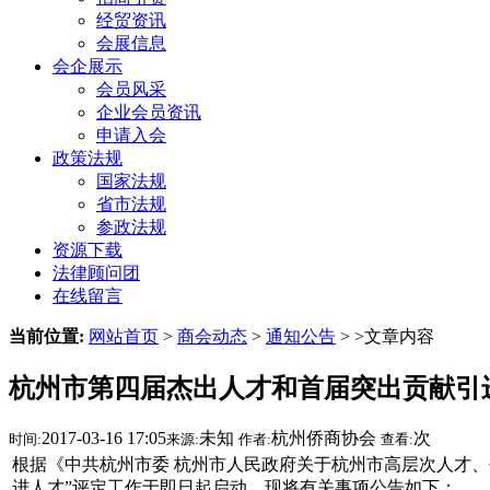
经贸资讯
会展信息
会企展示
会员风采
企业会员资讯
申请入会
政策法规
国家法规
省市法规
参政法规
资源下载
法律顾问团
在线留言
当前位置:
网站首页
>
商会动态
>
通知公告
> >文章内容
杭州市第四届杰出人才和首届突出贡献引
2017-03-16 17:05
未知
杭州侨商协会
次
时间:
来源:
作者:
查看:
根据《中共杭州市委 杭州市人民政府关于杭州市高层次人才、
进人才”评定工作于即日起启动。现将有关事项公告如下：