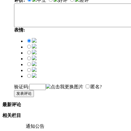
评价:
中立
好评
差评
表情:
验证码:
匿名?
发表评论
最新评论
相关栏目
通知公告