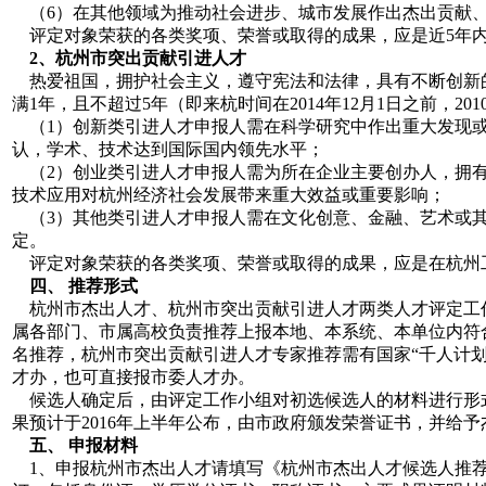
（6）在其他领域为推动社会进步、城市发展作出杰出贡献
评定对象荣获的各类奖项、荣誉或取得的成果，应是近5年内
2
、杭州市突出贡献引进人才
热爱祖国，拥护社会主义，遵守宪法和法律，具有不断创新
满1年，且不超过5年（即来杭时间在2014年12月1日之前，20
（1）创新类引进人才申报人需在科学研究中作出重大发现或
认，学术、技术达到国际国内领先水平；
（2）创业类引进人才申报人需为所在企业主要创办人，拥有
技术应用对杭州经济社会发展带来重大效益或重要影响；
（3）其他类引进人才申报人需在文化创意、金融、艺术或其
定。
评定对象荣获的各类奖项、荣誉或取得的成果，应是在杭州
四、 推荐形式
杭州市杰出人才、杭州市突出贡献引进人才两类人才评定工
属各部门、市属高校负责推荐上报本地、本系统、本单位内符
名推荐，杭州市突出贡献引进人才专家推荐需有国家“千人计划
才办，也可直接报市委人才办。
候选人确定后，由评定工作小组对初选候选人的材料进行形
果预计于2016年上半年公布，由市政府颁发荣誉证书，并给予
五、 申报材料
1、申报杭州市杰出人才请填写《杭州市杰出人才候选人推荐